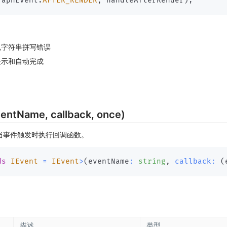
raphEvent
.
AFTER_RENDER
,
 handleAfterRender
)
;
免字符串拼写错误
提示和自动完成
entName, callback, once)
当事件触发时执行回调函数。
ds
 IEvent 
=
 IEvent
>
(
eventName
:
string
,
callback
:
(
描述
类型