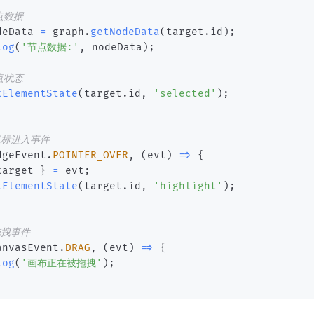
点数据
deData 
=
 graph
.
getNodeData
(
target
.
id
)
;
log
(
'节点数据:'
,
 nodeData
)
;
点状态
tElementState
(
target
.
id
,
'selected'
)
;
鼠标进入事件
dgeEvent
.
POINTER_OVER
,
(
evt
)
=>
{
target 
}
=
 evt
;
tElementState
(
target
.
id
,
'highlight'
)
;
拖拽事件
anvasEvent
.
DRAG
,
(
evt
)
=>
{
log
(
'画布正在被拖拽'
)
;