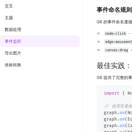
交互
事件命名规则
主题
G6 的事件命名遵
数据处理
-
node:click
事件监听
edge:mouseent
canvas:drag
导出图片
最佳实践：
坐标转换
G6 提供了完整的
import
{
 N
// 使用常量
graph
.
on
(
N
graph
.
on
(
E
graph
.
on
(
C