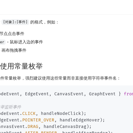
循
的格式，例如：
[对象]:[事件]
 节点点击事件
- 鼠标进入边的事件
er
- 画布拖拽事件
使用常量枚举
事件常量枚举，
强烈建议
使用这些常量而非直接使用字符串事件名：
odeEvent
,
 EdgeEvent
,
 CanvasEvent
,
 GraphEvent 
}
fro
枚举监听事件
odeEvent
.
CLICK
,
 handleNodeClick
)
;
dgeEvent
.
POINTER_OVER
,
 handleEdgeHover
)
;
anvasEvent
.
DRAG
,
 handleCanvasDrag
)
;