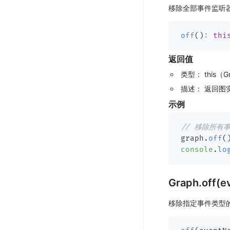
移除全部事件监听
off
(
)
:
thi
返回值
类型：
this（
描述：
返回图
示例
// 移除所有
graph
.
off
(
console
.
lo
Graph.off(
移除指定事件类型