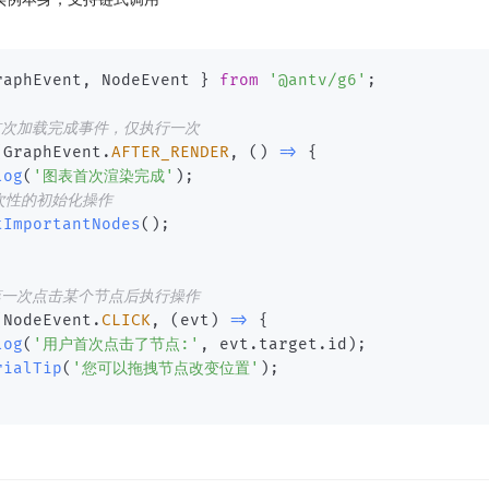
raphEvent
,
 NodeEvent 
}
from
'@antv/g6'
;
首次加载完成事件，仅执行一次
(
GraphEvent
.
AFTER_RENDER
,
(
)
=>
{
log
(
'图表首次渲染完成'
)
;
次性的初始化操作
tImportantNodes
(
)
;
第一次点击某个节点后执行操作
(
NodeEvent
.
CLICK
,
(
evt
)
=>
{
log
(
'用户首次点击了节点:'
,
 evt
.
target
.
id
)
;
rialTip
(
'您可以拖拽节点改变位置'
)
;