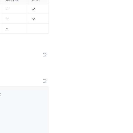
-
✓
-
✓
-
;