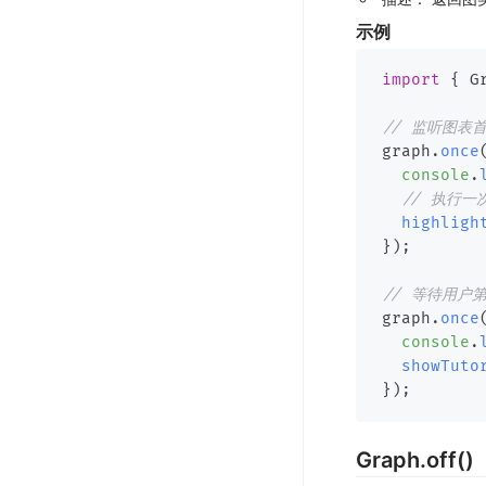
示例
import
{
 G
// 监听图表
graph
.
once
console
.
// 执行一
highligh
}
)
;
// 等待用户
graph
.
once
console
.
showTuto
}
)
;
Graph.off()