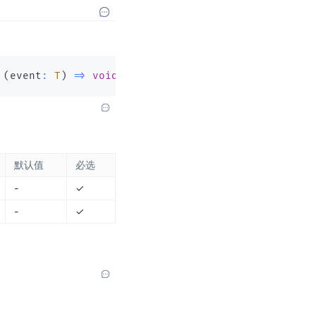
(
event
:
T
)
=>
void
)
:
this
;
默认值
必选
-
✓
-
✓