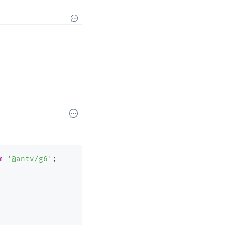
m
'@antv/g6'
;