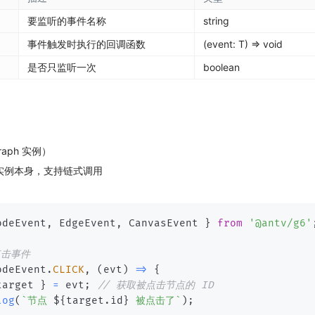
要监听的事件名称
string
事件触发时执行的回调函数
(event: T) => void
是否只监听一次
boolean
Graph 实例）
实例本身，支持链式调用
odeEvent
,
 EdgeEvent
,
 CanvasEvent 
}
from
'@antv/g6'
点击事件
odeEvent
.
CLICK
,
(
evt
)
=>
{
target 
}
=
 evt
;
// 获取被点击节点的 ID
log
(
`
节点 
${
target
.
id
}
 被点击了
`
)
;