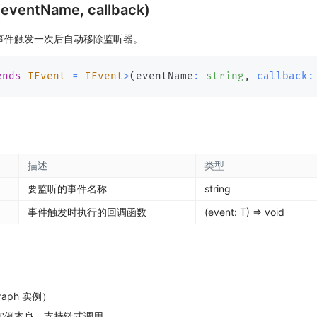
eventName, callback)
事件触发一次后自动移除监听器。
ends
 IEvent 
=
 IEvent
>
(
eventName
:
string
,
callback
:
描述
类型
要监听的事件名称
string
事件触发时执行的回调函数
(event: T) => void
Graph 实例）
实例本身，支持链式调用