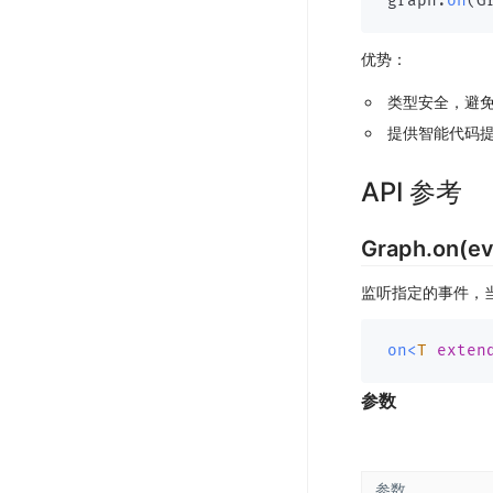
graph
.
on
(
G
优势
：
类型安全，避
提供智能代码
API 参考
Graph.on(ev
监听指定的事件，
on
<
T
exten
参数
参数