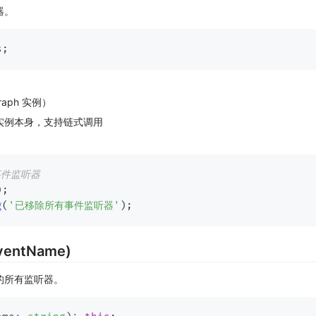
器。
s
;
Graph 实例）
实例本身，支持链式调用
事件监听器
)
;
g
(
'已移除所有事件监听器'
)
;
eventName)
的所有监听器。