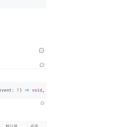
event
:
T
)
=>
void
,
 once
?
:
boolean
)
:
this
;
默认值
必选