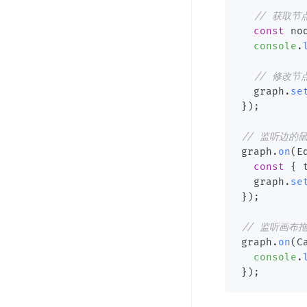
// 获取节
const
 no
console
.
// 修改节
  graph
.
se
}
)
;
// 监听边的
graph
.
on
(
E
const
{
 
  graph
.
se
}
)
;
// 监听画布
graph
.
on
(
C
console
.
}
)
;